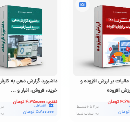
رش دهی به کارفرما (هزینه،
اسناد هزینه قابل قبول مالیات
 انبار و ...
نقدی: ۱،۸۰۰،۰۰۰ تومان
اقساطی
در ۲ تا ۶ قســط
در ۲ تا ۳ قســط
۲،۴۰۰،۰۰۰ تومان
به انتخاب شـما
به 