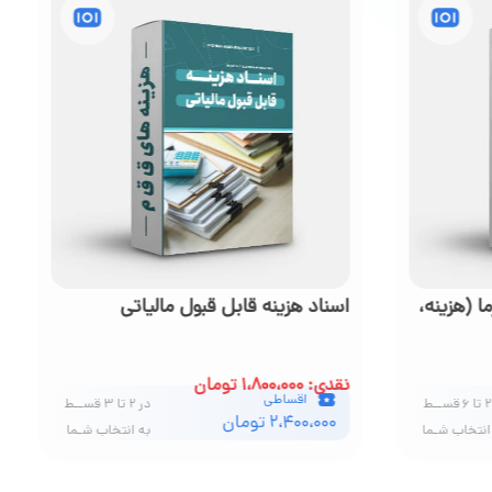
ی
صفر تا ۱۲۰ حسابداری حقوق و دستمزد
نقدی: ۳،۱۵۰،۰۰۰ تومان
اقساطی
در ۲ تا ۸ قســط
۴،۲۰۰،۰۰۰ تومان
انتخاب شـما
به انتخاب شـما