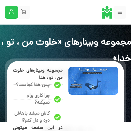
مجموعه وبینارهای «خلوت من ، تو ،
خدا»
مجموعه وبینارهای خلوت
من ، تو ، خدا
پس خدا کجاست؟
چرا کاری برام
نمیکنه؟
کاش میشد باهاش
درد و دل کنم؟!
در این صفحه میتونی