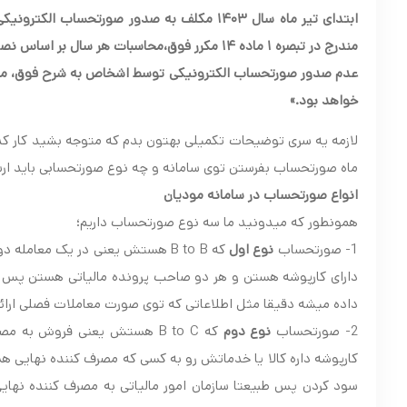
مندرج در تبصره ۱ ماده ۱۴ مکرر فوق،محاسبات هر سال بر اساس نصاب مربوط به آن سال انجام خواهد شد
عدم صدور صورتحساب الکترونیکی توسط اشخاص به شرح فوق، مشمو
خواهد بود
.
»
لازمه یه سری توضیحات تکمیلی بهتون بدم که متوجه بشید کار ک
ماه صورتحساب بفرستن توی سامانه و چه نوع صورتحسابی باید ار
انواع صورتحساب در سامانه مودیان
همونطور که میدونید ما سه نوع صورتحساب داریم؛
1- صورتحساب
نوع اول
که B to B هستش یعنی در یک معام
دارای کارپوشه هستن و هر دو صاحب پرونده مالیاتی هستن پس ا
داده میشه دقیقا مثل اطلاعاتی که توی صورت معاملات فصلی ارائ
2- صورتحساب
نوع دوم
که B to C هستش یعنی فروش 
کارپوشه داره کالا یا خدماتش رو به کسی که مصرف کننده نهای
سود کردن پس طبیعتا سازمان امور مالیاتی به مصرف کننده نهایی