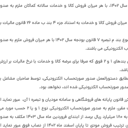
اشخاص حقیقی موضوع جزء ۲ بند ط تبصره ۶ قانون بودجه سال ۱۴۰۲، با هر میزان فروش کالا و خدمات سالانه کماکان ملزم به صدو
عرضه کنندگان کالا و خدمات مرتبط با طلا، جواهر و پلاتین با هر میزان فروش کالا و خدمات به استناد جزء ۴ بند ب ماده ۲۶ قانون مال
فروشندگان مواد معدنی به واحدهای فراوری مواد معدنی موضوع بند م تبصره ۷ قانون بودجه سال ۱۴۰۲ با هر میزان فروش ملزم به ص
.
رسید دستگاه کارتخوان بانکی یا درگاه پرداخت الکترونیکی اشخاص بندهای ۱ و ۲ فوق که صرفا برای عرضه کالا و خدمات با نرخ مالیات بر ارز
اشد
.
ب فوق مانع از صدور صورتحساب الکترونیکی نوع ۱ و یا ۲ مطابق دستورالعمل صدور صورتحساب الکترونیکی، توسط صاحبان مشاغل ب
صدور صورتحساب الکترونیکی شده اند، نخواهد بود
.
در صورتی که فروش هر مودی طی سال از نصاب مقرر در ماده ۱۴ مکرر قانون پایانه های فروشگاهی و سامانه مودیان و تبصره ۱ آن، عبور نم
ابتدای دومین دوره بعد از اتمام دوره عبور فروش سالانه از نصاب مقرر، ملزم به صدور صورتحساب الکترونیکی نوع ۱ و یا ۲ حسب م
باشند به طور مثال چنانچه فروش مودی تا پایان پاییز سال ۱۴۰۲ به ۱۸۰ میلیارد ریال برسد از ابتدای فروردین ماه سال ۱۴۰۳ مکلف ب
صورتحساب الکترونیکی نوع ۱ و یا ۲ می باشند و چنانچه به همین ترتیب فروش مودی تا پایان اسفند ماه ۱۴۰۲ از نصاب فوق عبور نماید