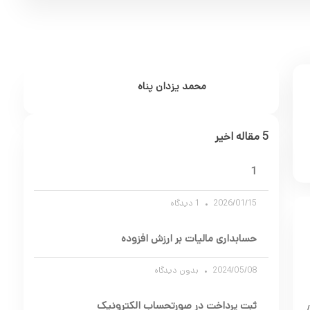
محمد یزدان پناه
5 مقاله اخیر
1
2026/01/15
1 دیدگاه
حسابداری مالیات بر ارزش افزوده
2024/05/08
بدون دیدگاه
ثبت پرداخت در صورتحساب الکترونیک
به پیوست تصویر آیین نامه اجرایی تبصره (6) بند (ح) ماده 2 مکرر قانون مبارزه با قاچاق کالا و ارز موضوع تصویب نامه شماره 170623/