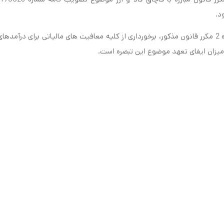
لازم به ذکر است بر اساس مفاد قسمت اخیر تبصره (6) بند (ح) ماده 2 مکرر قانون مذکور، برخورداری از کلیه معافیت های مالیاتی برای درآمدها
میزان ایفای تعهد موضوع این تبصره است.