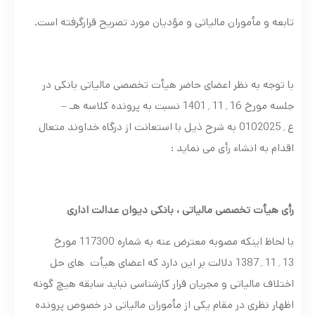
تابعه و مأموران مالیاتی و مؤدیان مورد تصریح قرارگرفته است.
با توجه به نظر اعضای حاضر هیأت تخصصی مالیاتی بانکی در
جلسه مورخ 16؍11؍1401 نسبت به پرونده کلاسه هـ –
ع؍0102025 به شرح ذیل با استعانت از درگاه خداوند متعال
اقدام به انشاء رأی می نماید :
رأی هیأت تخصصی مالیاتی ، بانکی دیوان عدالت اداری
با لحاظ اینکه مصوبه معترض عنه به شماره 117300 مورخ
13؍11؍1387 دلالت بر این دارد که اعضای هیأت های حل
اختلاف مالیاتی و مجریان قرار کارشناسی نباید سابقه هیچ گونه
اظهار نظری در مقام یکی از مأموران مالیاتی در خصوص پرونده