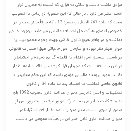
مؤدی داشته باشند و شاکی به فرازی که نسبت به مجریان قرار
است اعتـراض دارد ، در حالی که این مصوبه در زمانی به تصویب
رسید که ماده 247 الحاقی و تبصره 2 آن که صرفاً ممنوعیت را در
خصوص اعضای هیأت حل اختلاف مالیاتی می داند ، وجود خارجی
نداشته و در واقع هیچ قانون خاصّی جهت وجود محدودیت یا
جواز اظهار نظر نبوده و سازمان امور مالیاتی طبق اختیارات قانونی
در راستای تنسیق امور اقدام به قاعده گذاری نموده و احتیاط را
در این دانسته است که مجریان قرار کارشناسی فاقد سابقه اظهار
نظر در مورد پرونده مالیاتی مؤدی باشند که این حکم مغایرتی با
قانون خاصی نداشته به استناد بند ب ماده 84 از قانون
تشکیلات و آیین دادرسی دیوان عدالت اداری مصوب 1392 رأی
به رد شکایت صادر می نماید. رأی مزبور ظرف بیست روز پس از
صدور از سوی ریاست معزز دیوان یا ده نفر از قضات گرانقدر
دیوان عدالت اداری قابل اعتراض در هیأت عمومی می باشند.