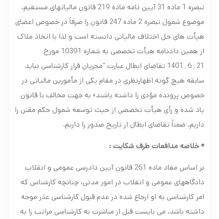
تبصره 1 ماده 31 آیین نامه ماده 219 قانون مالیاتهای مستقیم،
موضوع شمول تبصره 2 ماده 247 قانون را صرفاً در خصوص اعضای
هیأت های حل اختلاف مالیاتی دانسته است و لذا با اتخاذ ملاک
از همین دادنامه هیأت تخصصی به شماره 10391 مورخ
21؍6؍1401 تقاضای ابطال عبارت “مجریان قرار کارشناسی نباید
سابقه هیچ گونه اظهارنظری در مقام یکی از مأمورین مالیاتی در
خصوص پرونده مؤدی را داشته باشند» به جهت مخالف با قانون
یاد شده و رأی هیأت تخصصی از حیث توسعه شمول حکم مقنن را
داریم. ضمناً تقاضای ابطال از تاریخ صدور را داریم.
* خلاصه مدافعات طرف شکایت :
بر اساس مفاد ماده 261 قانون آیین دادرسی عمومی و انقلاب
دادگاههای عمومی و انقلاب در امور مدنی، چنانچه کارشناس که
امر کارشناسی به او ارجاع شده در عدم قبول کارشناسی عذر موجه
داشته باشد، می بایست قبل از مباشرت به کارشناسی مراتب را به