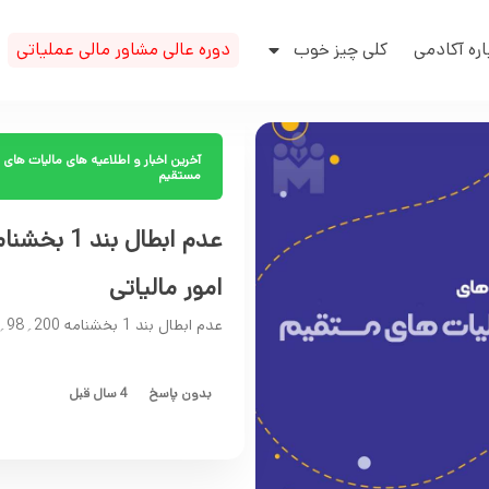
اره آکادمی
کلی چیز خوب
دوره عالی مشاور مالی عملیاتی
آخرین اخبار و اطلاعیه های مالیات های
مستقیم
امور مالیاتی
عدم ابطال بند 1 بخشنامه 200؍98؍24 مورخ 21؍3؍1398 سازمان امور مالیاتی
بدون پاسخ
4 سال قبل