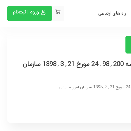
ورود | ثبت‌نام
راه های ارتباطی
عدم ابطال بند 1 بخشنامه 200؍98؍24 مورخ 21؍3؍1398 سازمان