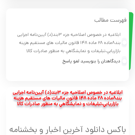
فهرست مطالب
ابلاغیه در خصوص اصلاحیه جزء ٣بند(د) آیین‌نامه اجرایی
بند٨ماده ٢٨ ماده ١۴٨ قانون مالیات های مستقیم هزينه
بازاريابي،تبليغات و نمايشگاهي به منظور صادرات کالا
دیدگاهتان را بنویسید لغو پاسخ
ابلاغیه در خصوص اصلاحیه جزء ٣بند(د) آیین‌نامه اجرایی
بند٨ماده ٢٨ ماده ١۴٨ قانون مالیات های مستقیم هزينه
بازاريابي،تبليغات و نمايشگاهي به منظور صادرات کالا
باکس دانلود آخرین اخبار و بخشنامه