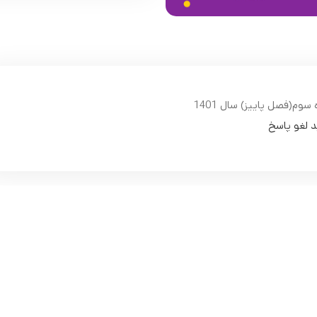
سوم(فصل پاییز) سال 1401
د لغو پاسخ