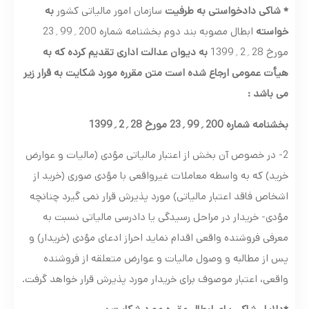
* شاکی دادخواستی به طرفیت
سازمان امور مالیاتی کشور
به
خواسته
ابطال مصوبه بند دوم بخشنامه شماره 200؍99؍23
مورخ 28؍2؍1399
به دیوان عدالت اداری تقدیم کرده که به
هیأت عمومی ارجاع شده است متن مقرره مورد شکایت به قرار زیر
می باشد :
بخشنامه شماره 200
؍
99
؍
23 مورخ 28
؍
2
؍
1399
2- در خصوص آن بخش از اعتبار مالیاتی مؤدی (مالیات و عوارض
خرید) که به واسطه معاملات غیرواقعی با مؤدی صوری (خرید از
اشخاص فاقد اعتبار مالیاتی) مورد پذیرش قرار نمی گیرد چنانچه
مؤدی- خریدار در مراحل رسیدگی یا دادرسی مالیاتی نسبت به
معرفی فروشنده واقعی اقدام نماید احراز ادعای مؤدی (خریدار) و
پس از مطالبه و وصول مالیات و عوارض متعلقه از فروشنده
واقعی، اعتبار موصوف برای خریدار مورد پذیرش قرار خواهد گرفت.