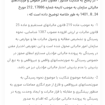
* در پاسخ به شکایت مذکور ، معاون دفتر حقوقی و قراردادهای
مالیاتی سازمان به موجب لایحه شماره 17886
؍
212 مورخ
24
؍
8
؍
1401 به طور خلاصه توضیح داده است که :
1- به موجب ماده 219 قانون مالیاتهای مستقیم و ماده 25
قانون مالیات بر ارزش افزوده مصوب 1387 شناسایی، نحوه
رسیدگی و تشخیص مطالبه و وصول مالیات ها و عوارض به
سازمان امور مالیاتی محول شده است و این تفویض اختیار مقنن
در رسیدگی به پرونده مالیاتی مؤدیان مستلزم اعطای مجوز در
خصوص رسیدگی به صورتحسابهای واقعی و غیرواقعی و به تبع آن
پذیرش یا عدم پذیرش اعتبار مالیاتی مؤدیان نیز می باشد.
2- بخشنامه موضوع شکایت با موضوع نحوه رسیدگی به
صورتحسابهای غیرواقعی و فارغ از جرم انگاری معاملات صوری به
منظور پیشگیری و مقابله با فرار مالیات و ایجاد وحدت رویه در
رسیدگی به پرونده مالیاتی مؤدیانی که اقدام به صدور