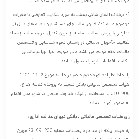
صورتحساب های غیرواقعی می نمایند صادر شده است.
3- برخلاف ادعای شاکی بخشنامه مورد شکایت تعارضی با مقررات
موضوع ماده 274 قانون مالیاتهای مستقیم و تبصره های ذیل آن
ندارد زیرا بررسی اصالت معامله از طریق کنترل صورتحساب از جمله
تکالیف مأموران مالیاتی در راستای نحوه شناسایی و تشخیص
مالیات حقه دولت می باشد و در صورت احراز جرایم مالیاتی
مکلفند اقدامات لازم را معمول نمایند.
با لحاظ نظر اعضای محترم حاضر در جلسه مورخ 2؍11؍1401
هیأت تخصصی مالیاتی بانکی نسبت به پرونده کلاسه هـ ع؍
0101906 با استعانت از درگاه خداوند متعال به شرح ذیل اقدام
به صدور رأی می نماید:
رای
هیات تخصصی مالیاتی ، بانکی دیوان عدالت اداری :
به جهت اینکه در بند دوم بخشنامه شماره 200؍99؍23 مورخ