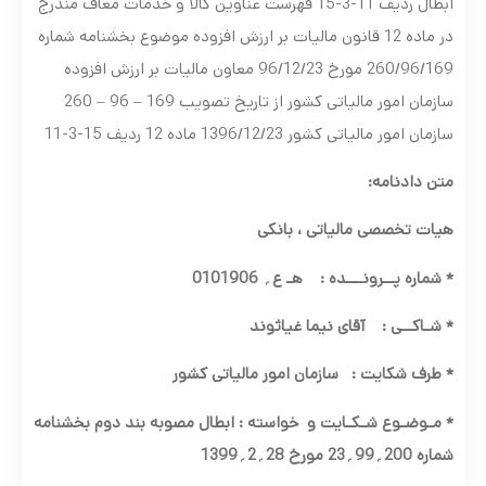
ابطال ردیف 11-3-15 فهرست عناوین کالا و خدمات معاف مندرج
در ماده 12 قانون مالیات بر ارزش افزوده موضوع بخشنامه شماره
260/96/169 مورخ 96/12/23 معاون مالیات بر ارزش افزوده
سازمان امور مالیاتی کشور از تاریخ تصویب 169 – 96 – 260
سازمان امور مالیاتی کشور 1396/12/23 ماده 12 ردیف 15-3-11
متن دادنامه:
هیات تخصصی مالیاتی ، بانکی
*
شماره پــرونـــده
:
هـ ع
؍
0101906
*
شـاکــی
:
آقای نیما غیاثوند
*
طرف شکایت
:
سازمان امور مالیاتی کشور
*
مـوضـوع شـکـایت و
خواسته :
ابطال مصوبه بند دوم بخشنامه
شماره 200
؍
99
؍
23 مورخ 28
؍
2
؍
1399