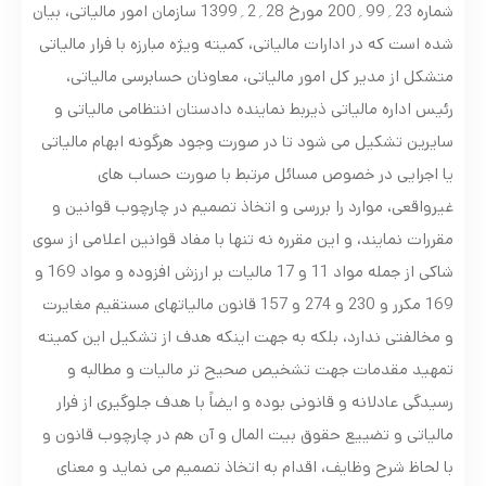
شماره 23؍99؍200 مورخ 28؍2؍1399 سازمان امور مالیاتی، بیان
شده است که در ادارات مالیاتی، کمیته ویژه مبارزه با فرار مالیاتی
متشکل از مدیر کل امور مالیاتی، معاونان حسابرسی مالیاتی،
رئیس اداره مالیاتی ذیربط نماینده دادستان انتظامی مالیاتی و
سایرین تشکیل می شود تا در صورت وجود هرگونه ابهام مالیاتی
یا اجرایی در خصوص مسائل مرتبط با صورت حساب های
غیرواقعی، موارد را بررسی و اتخاذ تصمیم در چارچوب قوانین و
مقررات نمایند، و این مقرره نه تنها با مفاد قوانین اعلامی از سوی
شاکی از جمله مواد 11 و 17 مالیات بر ارزش افزوده و مواد 169 و
169 مکرر و 230 و 274 و 157 قانون مالیاتهای مستقیم مغایرت
و مخالفتی ندارد، بلکه به جهت اینکه هدف از تشکیل این کمیته
تمهید مقدمات جهت تشخیص صحیح تر مالیات و مطالبه و
رسیدگی عادلانه و قانونی بوده و ایضاً با هدف جلوگیری از فرار
مالیاتی و تضییع حقوق بیت المال و آن هم در چارچوب قانون و
با لحاظ شرح وظایف، اقدام به اتخاذ تصمیم می نماید و معنای