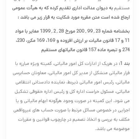
مستقیم
به دیوان عدالت اداری تقدیم کرده که به هیأت عمومی
ارجاع شده است متن مقرره مورد شکایت به قرار زیر می باشد :
بخشنامه شماره 23
؍
99
؍
200 مورخ 28
؍
2
؍
1399 مغایر با مواد
11 و 17 قانون مالیات بر ارزش افزوده و 169، 169 مکرر، 230،
274 و تبصره ماده 157 قانون مالیاتهای مستقیم
بند 1:
در هریک از ادارات کل امور مالیاتی، کمیته ویژه مبارزه با
فرار مالیاتی متشکل از مدیر کل امور مالیاتی، معاونان حسابرسی
مالیاتی، رئیس امور مالیاتی ذیربط، نماینده دادستانی انتظامی
مالیاتی، مسئول حراست اداره کل و رئیس اداره حقوقی تشکیل
می شود. این کمیته در صورت وجود هرگونه ابهام مالیاتی و یا
اجرایی در خصوص مسائل مرتبط با صورت حساب های غیرواقعی
مکلف به بررسی و اتخاذ تصمیم در چارچوب قوانین و مقررات
موضوعه می باشد.