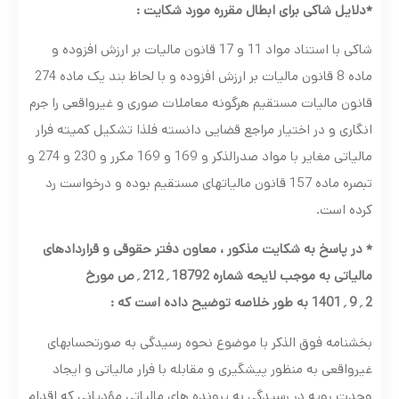
*دلایل شاکی برای ابطال مقرره مورد شکایت :
شاکی با استناد مواد 11 و 17 قانون مالیات بر ارزش افزوده و
ماده 8 قانون مالیات بر ارزش افزوده و با لحاظ بند یک ماده 274
قانون مالیات مستقیم هرگونه معاملات صوری و غیرواقعی را جرم
انگاری و در اختیار مراجع قضایی دانسته فلذا تشکیل کمیته فرار
مالیاتی مغایر با مواد صدرالذکر و 169 و 169 مکرر و 230 و 274 و
تبصره ماده 157 قانون مالیاتهای مستقیم بوده و درخواست رد
کرده است.
* در پاسخ به شکایت مذکور ، معاون دفتر حقوقی و قراردادهای
مالیاتی به موجب لایحه شماره 18792
؍
212
؍
ص مورخ
2
؍
9
؍
1401 به طور خلاصه توضیح داده است که :
بخشنامه فوق الذکر با موضوع نحوه رسیدگی به صورتحسابهای
غیرواقعی به منظور پیشگیری و مقابله با فرار مالیاتی و ایجاد
وحدت رویه در رسیدگی به پرونده های مالیاتی مؤدیانی که اقدام