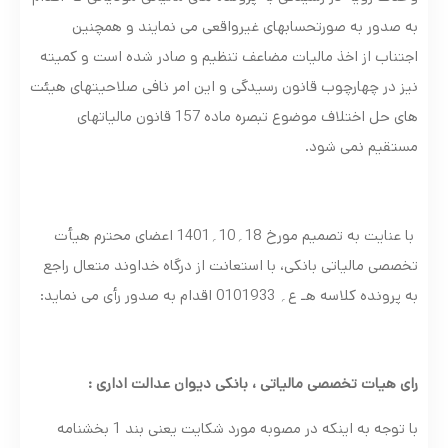
به صدور به صورتحسابهای غیرواقعی می نمایند و همچنین
اجتناب از اخذ مالیات مضاعف تنظیم و صادر شده است و کمیته
نیز در چهارچوب قانون رسیدگی و این امر نافی صلاحیتهای هیئت
های حل اختلاف موضوع تبصره ماده 157 قانون مالیاتهای
مستقیم نمی شود.
با عنایت به تصمیم مورخ 18؍10؍1401 اعضای محترم هیأت
تخصصی مالیاتی بانکی، با استعانت از درگاه خداوند متعال راجع
به پرونده کلاسه هـ ع؍ 0101933 اقدام به صدور رأی می نماید:
رای
هیات تخصصی مالیاتی ، بانکی دیوان عدالت اداری :
با توجه به اینکه در مصوبه مورد شکایت یعنی بند 1 بخشنامه